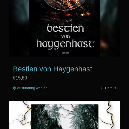
Bestien von Haygenhast
€
15,60
Ausführung wählen
Dieses
Details
Produkt
weist
mehrere
Varianten
auf.
Die