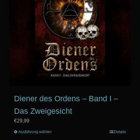
Optionen
können
auf
der
Produktseite
gewählt
werden
Diener des Ordens – Band I –
Das Zweigesicht
€
29,99
Ausführung wählen
Dieses
Details
Produkt