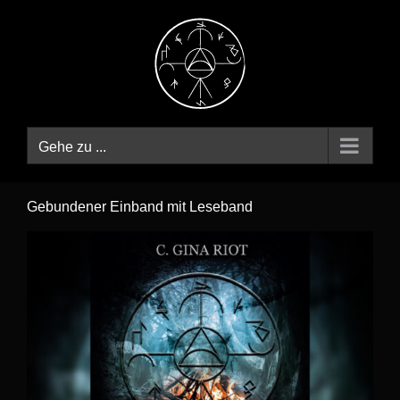
Zum
Inhalt
springen
Gehe zu ...
Gebundener Einband mit Leseband