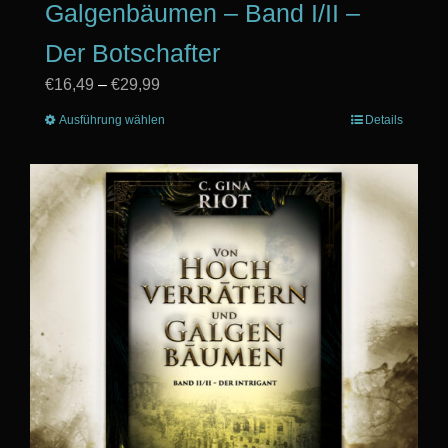
Galgenbäumen – Band I/II –
Der Botschafter
Preisspanne:
€
16,49
–
€
29,99
€16,49
Ausführung wählen
Dieses
Details
bis
Produkt
€29,99
weist
mehrere
Varianten
auf.
Die
Optionen
können
auf
der
Produktseite
gewählt
werden