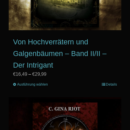
Von Hochverrätern und
Galgenbäumen – Band II/II –
Der Intrigant
Preisspanne:
€
16,49
–
€
29,99
€16,49
Ausführung wählen
Dieses
Details
bis
Produkt
€29,99
weist
mehrere
Varianten
auf.
Die