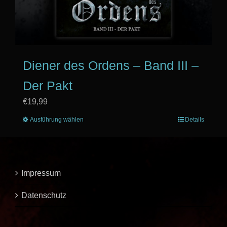
Diener des Ordens – Band III –
Der Pakt
€
19,99
Ausführung wählen
Dieses
Details
Produkt
weist
mehrere
Varianten
Impressum
auf.
Die
Datenschutz
Optionen
können
auf