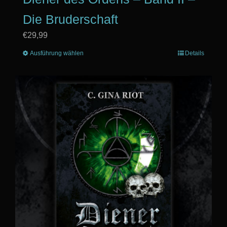
Die Bruderschaft
€
29,99
Ausführung wählen
Dieses
Details
Produkt
weist
mehrere
Varianten
auf.
Die
Optionen
können
auf
der
Produktseite
gewählt
werden